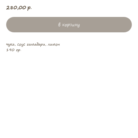
280,00
р.
в корзину
чука, соус гамадари, лимон
190 гр.