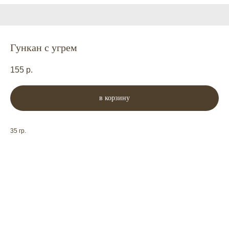
Гункан с угрем
155
р.
в корзину
35 гр.