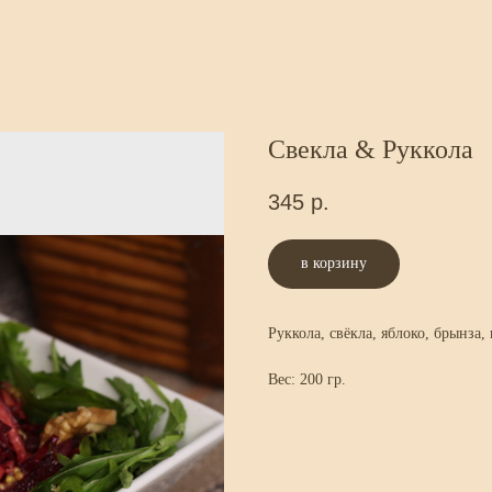
Свекла & Руккола
345
р.
в корзину
Руккола, свёкла, яблоко, брынза,
Вес: 200 гр.