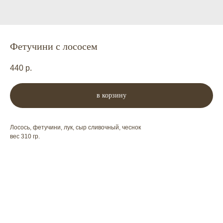
Фетучини с лососем
440
р.
в корзину
Лосось, фетучини, лук, сыр сливочный, чеснок
вес 310 гр.