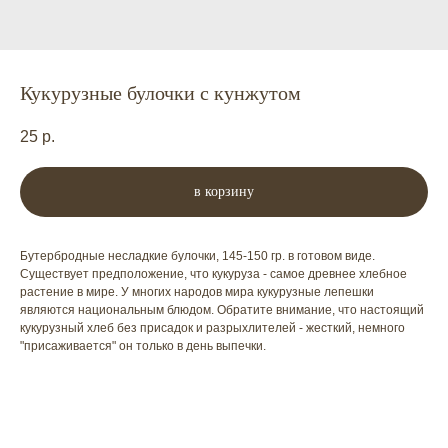
Кукурузные булочки с кунжутом
25
р.
в корзину
Бутербродные несладкие булочки, 145-150 гр. в готовом виде.
Существует предположение, что кукуруза - самое древнее хлебное
растение в мире. У многих народов мира кукурузные лепешки
являются национальным блюдом. Обратите внимание, что настоящий
кукурузный хлеб без присадок и разрыхлителей - жесткий, немного
"присаживается" он только в день выпечки.