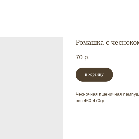
Ромашка с чесноко
70
р.
в корзину
Чесночная пшеничная пампуш
вес 460-470гр