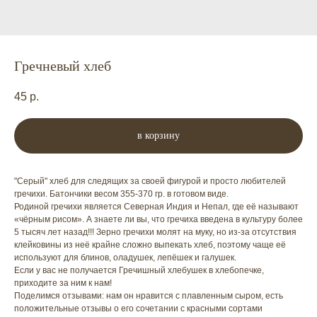
Гречневый хлеб
45
р.
в корзину
"Серый" хлеб для следящих за своей фигурой и просто любителей
гречихи. Батончики весом 355-370 гр. в готовом виде.
Родиной гречихи является Северная Индия и Непал, где её называют
«чёрным рисом». А знаете ли вы, что гречиха введена в культуру более
5 тысяч лет назад!!! Зерно гречихи молят на муку, но из-за отсутствия
клейковины из неё крайне сложно выпекать хлеб, поэтому чаще её
используют для блинов, оладушек, лепёшек и галушек.
Если у вас не получается Гречишный хлебушек в хлебопечке,
приходите за ним к нам!
Поделимся отзывами: нам он нравится с плавленным сыром, есть
положительные отзывы о его сочетании с красными сортами